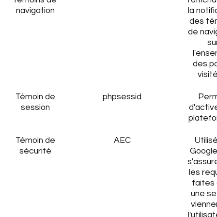
témoins de
l'affich
navigation
la notif
des té
de navi
su
l'ens
des p
visit
Témoin de
phpsessid
Per
session
d'activ
platef
Témoin de
AEC
Utilis
sécurité
Google
s'assur
les re
faites
une se
vienne
l'utilisa