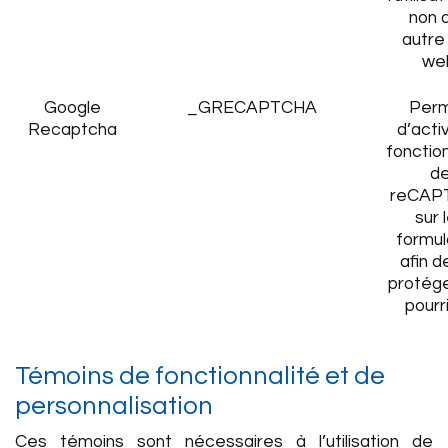
non d
autre 
we
Google
_GRECAPTCHA
Per
Recaptcha
d’activ
fonction
d
reCAP
sur 
formul
afin d
protég
pourri
Témoins de fonctionnalité et de
personnalisation
Ces témoins sont nécessaires à l’utilisation de